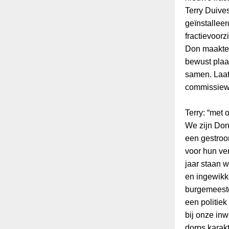
Terry Duives
geïnstalleer
fractievoorzi
Don maakte,
bewust plaat
samen. Laat
commissiewo
Terry: “met 
We zijn Don 
een gestroom
voor hun ver
jaar staan w
en ingewikk
burgemeeste
een politiek
bij onze in
dorps karak