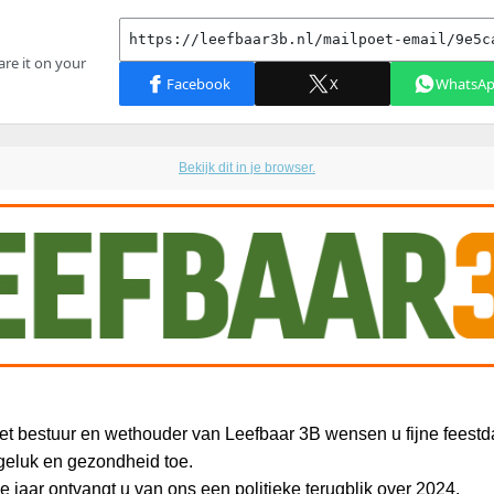
Bekijk dit in je browser.
 het bestuur en wethouder van Leefbaar 3B wensen u fijne feest
 geluk en gezondheid toe.
e jaar ontvangt u van ons een politieke terugblik over 2024.