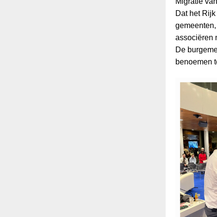
Migratie va
Dat het Rijk
gemeenten, z
associëren 
De burgemee
benoemen to