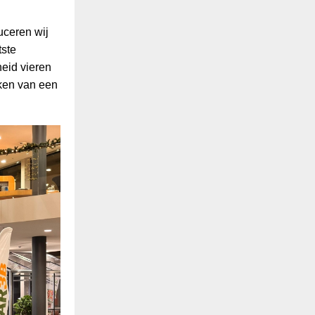
uceren wij
tste
heid vieren
ken van een