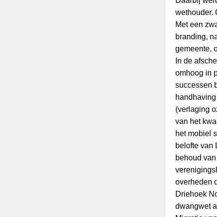
Daarbij werd
wethouder. O
Met een zwa
branding, na
gemeente, om
In de afsche
omhoog in p
successen b
handhaving 
(verlaging 
van het kwal
het mobiel s
belofte van
behoud van h
verenigings
overheden d
Driehoek No
dwangwet asi