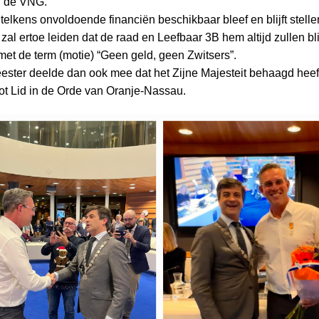
n de VNG.
 telkens onvoldoende financiën beschikbaar bleef en blijft stell
al ertoe leiden dat de raad en Leefbaar 3B hem altijd zullen bl
met de term (motie) “Geen geld, geen Zwitsers”.
ster deelde dan ook mee dat het Zijne Majesteit behaagd heef
t Lid in de Orde van Oranje-Nassau.