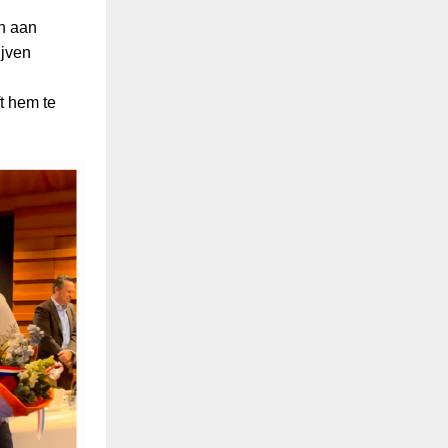
en aan
ijven
t hem te