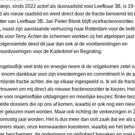
teijn, sinds 2022 actief als duoraadslid voor Leefbaar 3B, is 1
d als nieuw raadslid en werd direct door de fractie benoemd tot
tter van Leefbaar 3B. Jan Pieter Blonk blijft vicefractievoorzitter.
 naast zijn aanstaande verhuizing naar Rotterdam voor de liefd
s voor Terry. Achter de schermen werkten zij het afgelopen jaar 
stgenoemde deed dit jaar dan ook al de voorbereidingen en
ordvoeringen voor de Kaderbrief en Begroting.
ongelooflijk veel trots en energie neem ik de vrijgekomen zetel 
enorm dankbaar voor zijn investeringen en commitment in de part
lijnde fractie achter, die op elkaar ingespeeld is. Ik wil de fra
trouwen om mij direct als nieuwe fractievoorzitter te kiezen. H
e voor ongelooflijke uitdagingen en moeilijke keuzes: flinke be
elde dossiers die op ons af komen, waarbij er ook nog een nie
r gekozen moet worden. Maar ook richting de verkiezingen in 2
 onrustig jaar worden. Het is dus meer dan ooit zaak dat we als pa
woners staan, onze kernwaarden koesteren, waarbij we het beho
ter beschermen, de ondergrens op veiligheid bewaken en snel 