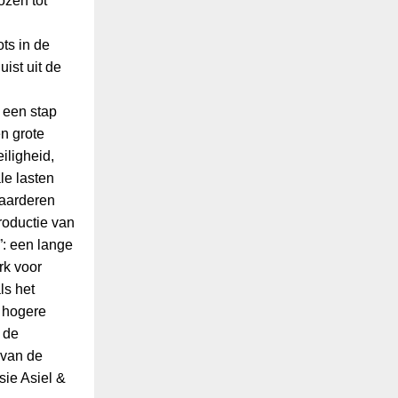
ozen tot
ts in de
uist uit de
j een stap
n grote
iligheid,
le lasten
waarderen
roductie van
”: een lange
rk voor
ls het
g hogere
 de
 van de
sie Asiel &