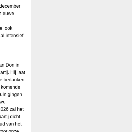
9 december
 nieuwe
e, ook
al intensief
van Don in.
ij. Hij laat
ctie bedanken
et komende
zuinigingen
uwe
026 zal het
rtij dicht
ud van het
voor onze