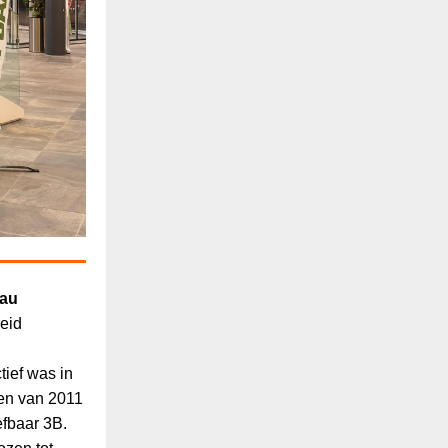
sau
eid
ief was in
 en van 2011
efbaar 3B.