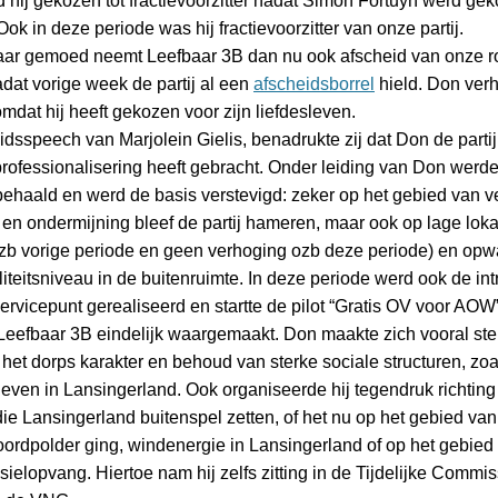
 hij gekozen tot fractievoorzitter nadat Simon Fortuyn werd gek
ok in deze periode was hij fractievoorzitter van onze partij.
ar gemoed neemt Leefbaar 3B dan nu ook afscheid van onze ro
dat vorige week de partij al een
afscheidsborrel
hield. Don verh
dat hij heeft gekozen voor zijn liefdesleven.
idsspeech van Marjolein Gielis, benadrukte zij dat Don de parti
rofessionalisering heeft gebracht. Onder leiding van Don werde
ehaald en werd de basis verstevigd: zeker op het gebied van ve
en ondermijning bleef de partij hameren, maar ook op lage loka
ozb vorige periode en geen verhoging ozb deze periode) en op
iteitsniveau in de buitenruimte. In deze periode werd ook de int
ervicepunt gerealiseerd en startte de pilot “Gratis OV voor AOW
 Leefbaar 3B eindelijk waargemaakt. Don maakte zich vooral ste
et dorps karakter en behoud van sterke sociale structuren, zoa
leven in Lansingerland. Ook organiseerde hij tegendruk richtin
ie Lansingerland buitenspel zetten, of het nu op het gebied van
ordpolder ging, windenergie in Lansingerland of op het gebied
elopvang. Hiertoe nam hij zelfs zitting in de Tijdelijke Commis