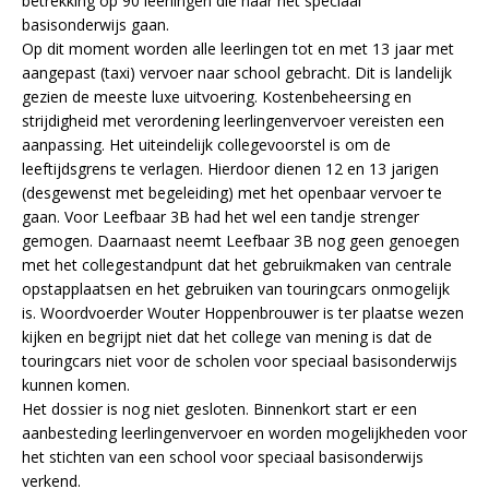
betrekking op 90 leerlingen die naar het speciaal
basisonderwijs gaan.
Op dit moment worden alle leerlingen tot en met 13 jaar met
aangepast (taxi) vervoer naar school gebracht. Dit is landelijk
gezien de meeste luxe uitvoering. Kostenbeheersing en
strijdigheid met verordening leerlingenvervoer vereisten een
aanpassing. Het uiteindelijk collegevoorstel is om de
leeftijdsgrens te verlagen. Hierdoor dienen 12 en 13 jarigen
(desgewenst met begeleiding) met het openbaar vervoer te
gaan. Voor Leefbaar 3B had het wel een tandje strenger
gemogen. Daarnaast neemt Leefbaar 3B nog geen genoegen
met het collegestandpunt dat het gebruikmaken van centrale
opstapplaatsen en het gebruiken van touringcars onmogelijk
is. Woordvoerder Wouter Hoppenbrouwer is ter plaatse wezen
kijken en begrijpt niet dat het college van mening is dat de
touringcars niet voor de scholen voor speciaal basisonderwijs
kunnen komen.
Het dossier is nog niet gesloten. Binnenkort start er een
aanbesteding leerlingenvervoer en worden mogelijkheden voor
het stichten van een school voor speciaal basisonderwijs
verkend.