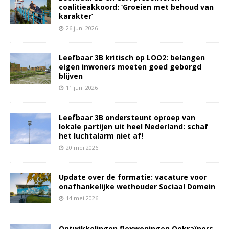
coalitieakkoord: ‘Groeien met behoud van
karakter’
26 juni 2026
Leefbaar 3B kritisch op LOO2: belangen
eigen inwoners moeten goed geborgd
blijven
11 juni 2026
Leefbaar 3B ondersteunt oproep van
lokale partijen uit heel Nederland: schaf
het luchtalarm niet af!
20 mei 2026
Update over de formatie: vacature voor
onafhankelijke wethouder Sociaal Domein
14 mei 2026
Ontwikkelingen flexwoningen Oekraïners