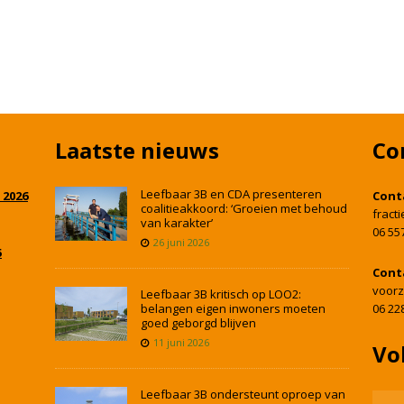
Laatste nieuws
Co
Leefbaar 3B en CDA presenteren
 2026
Cont
coalitieakkoord: ‘Groeien met behoud
fract
van karakter’
06 55
26 juni 2026
5
Cont
voorz
Leefbaar 3B kritisch op LOO2:
belangen eigen inwoners moeten
06 22
goed geborgd blijven
11 juni 2026
Vo
Leefbaar 3B ondersteunt oproep van