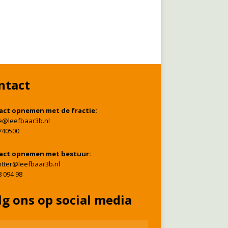
ntact
act opnemen met de fractie:
ie@leefbaar3b.nl
740500
act opnemen met bestuur:
itter@leefbaar3b.nl
8 094 98
lg ons op social media