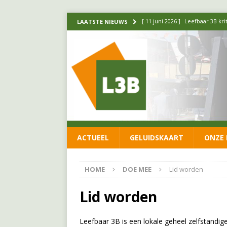
[ 11 juni 2026 ]
Leefbaar 3B kr
LAATSTE NIEUWS
FRACTIE
[ 20 mei 2026 ]
Leefbaar 3B ond
luchtalarm niet af!
FRACTIE
[ 14 mei 2026 ]
Update over de
FRACTIE
[ 1 april 2026 ]
Ontwikkelingen
ACTUEEL
GELUIDSKAART
ONZE 
[ 26 juni 2026 ]
Leefbaar 3B en
FRACTIE
HOME
DOE MEE
Lid worden
Lid worden
Leefbaar 3B is een lokale geheel zelfstandig