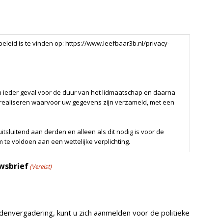
ringen en jaarverslagen;
r 3B;
 de verkiezingen, mits het lid tenminste een half jaar lid is.
erlenen.
beleid is te vinden op: https://www.leefbaar3b.nl/privacy-
ieder geval voor de duur van het lidmaatschap en daarna
te realiseren waarvoor uw gegevens zijn verzameld, met een
sluitend aan derden en alleen als dit nodig is voor de
te voldoen aan een wettelijke verplichting.
e zien, te corrigeren of te verwijderen. Hoe u dat kunt doen
wsbrief
(Vereist)
/privacy-policy/.
envergadering, kunt u zich aanmelden voor de politieke