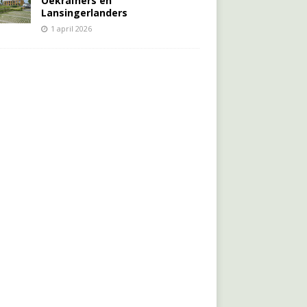
Oekraïners én
Lansingerlanders
1 april 2026