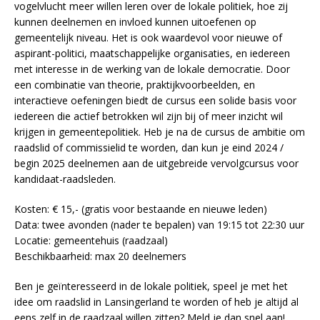
vogelvlucht meer willen leren over de lokale politiek, hoe zij
kunnen deelnemen en invloed kunnen uitoefenen op
gemeentelijk niveau. Het is ook waardevol voor nieuwe of
aspirant-politici, maatschappelijke organisaties, en iedereen
met interesse in de werking van de lokale democratie. Door
een combinatie van theorie, praktijkvoorbeelden, en
interactieve oefeningen biedt de cursus een solide basis voor
iedereen die actief betrokken wil zijn bij of meer inzicht wil
krijgen in gemeentepolitiek. Heb je na de cursus de ambitie om
raadslid of commissielid te worden, dan kun je eind 2024 /
begin 2025 deelnemen aan de uitgebreide vervolgcursus voor
kandidaat-raadsleden.
Kosten: € 15,- (gratis voor bestaande en nieuwe leden)
Data: twee avonden (nader te bepalen) van 19:15 tot 22:30 uur
Locatie: gemeentehuis (raadzaal)
Beschikbaarheid: max 20 deelnemers
Ben je geïnteresseerd in de lokale politiek, speel je met het
idee om raadslid in Lansingerland te worden of heb je altijd al
eens zelf in de raadzaal willen zitten? Meld je dan snel aan!