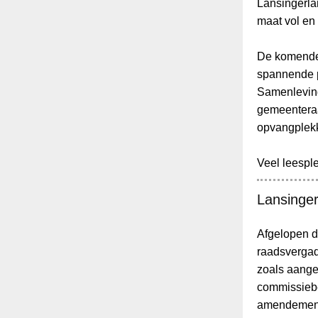
Lansingerla
maat vol en
De komende 
spannende p
Samenleving
gemeenteraa
opvangplekke
Veel leespl
Lansinger
Afgelopen d
raadsvergad
zoals aange
commissiebe
amendement