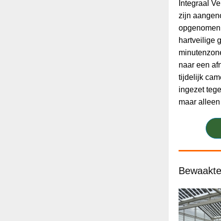
Integraal Ve
zijn aangen
opgenomen 
hartveilige
minutenzones
naar een af
tijdelijk ca
ingezet tege
maar allee
Bewaakte 