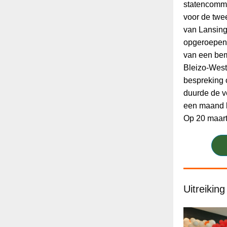
statencomm
voor de twe
van Lansing
opgeroepen 
van een bem
Bleizo-West
bespreking 
duurde de v
een maand l
Op 20 maar
Uitreikin