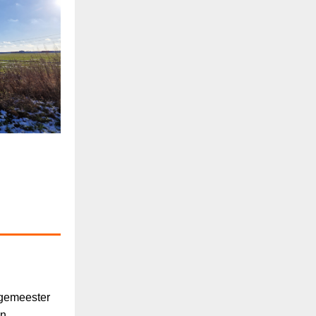
urgemeester
en