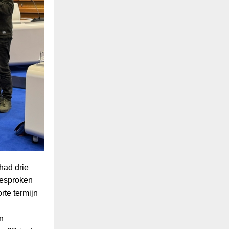
had drie
gesproken
rte termijn
n