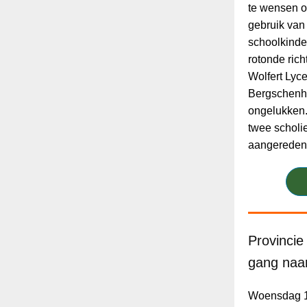
te wensen o
gebruik van
schoolkinde
rotonde ric
Wolfert Ly
Bergschenho
ongelukken.
twee scholie
aangereden 
Provincie
gang naar
Woensdag 1