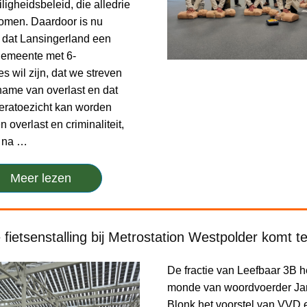
iligheidsbeleid, die alledrie
omen. Daardoor is nu
dat Lansingerland een
 gemeente met 6-
 wil zijn, dat we streven
name van overlast en dat
meratoezicht kan worden
n overlast en criminaliteit,
n na …
Meer lezen
fietsenstalling bij Metrostation Westpolder komt t
De fractie van Leefbaar 3B he
monde van woordvoerder Jan
Blonk het voorstel van VVD