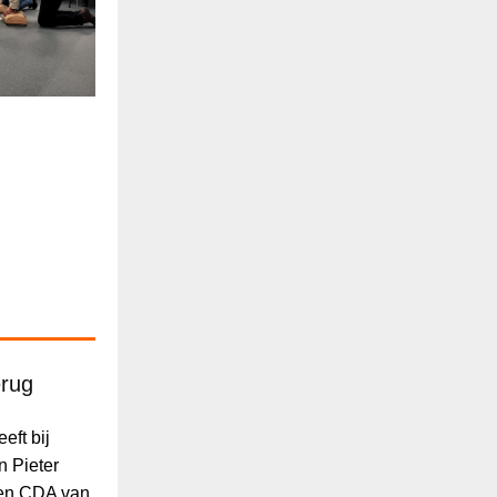
erug
eft bij
 Pieter
 en CDA van