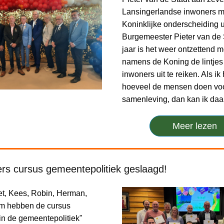
Lansingerlandse inwoners me
Koninklijke onderscheiding ui
Burgemeester Pieter van de S
jaar is het weer ontzettend 
namens de Koning de lintjes
inwoners uit te reiken. Als ik
hoeveel de mensen doen vo
samenleving, dan kan ik da
Meer lezen
s cursus gemeentepolitiek geslaagd!
net, Kees, Robin, Herman,
im hebben de cursus
 in de gemeentepolitiek"