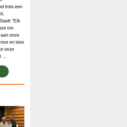
t trots een
t.
tadt: “Elk
mooi om
 aan onze
 hoor en lees
or onze
ar …