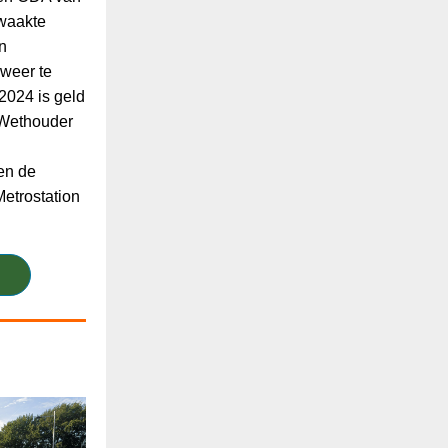
waakte
on
 weer te
2024 is geld
 Wethouder
en de
Metrostation