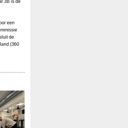
r 3B is de
oor een
ommissie
luit de
rland (360