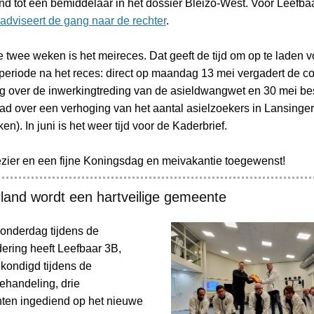
nd tot een bemiddelaar in het dossier Bleizo-West. Voor Leefbaa
adviseert de gang naar de rechter
.
twee weken is het meireces. Dat geeft de tijd om op te laden v
eriode na het reces: direct op maandag 13 mei vergadert de c
 over de inwerkingtreding van de asieldwangwet en 30 mei bes
d over een verhoging van het aantal asielzoekers in Lansinge
n). In juni is het weer tijd voor de Kaderbrief.
ezier en een fijne Koningsdag en meivakantie toegewenst!
land wordt een hartveilige gemeente
onderdag tijdens de
ering heeft Leefbaar 3B,
kondigd tijdens de
handeling, drie
en ingediend op het nieuwe