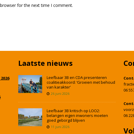
 browser for the next time I comment.
Laatste nieuws
Co
Leefbaar 3B en CDA presenteren
 2026
Cont
coalitieakkoord: ‘Groeien met behoud
fract
van karakter’
06 55
26 juni 2026
5
Cont
voorz
Leefbaar 3B kritisch op LOO2:
belangen eigen inwoners moeten
06 22
goed geborgd blijven
11 juni 2026
Vo