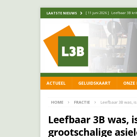
[ 11 juni 2026 ]
Leefbaar 3B kr
LAATSTE NIEUWS
FRACTIE
[ 20 mei 2026 ]
Leefbaar 3B ond
luchtalarm niet af!
FRACTIE
[ 14 mei 2026 ]
Update over de
FRACTIE
[ 1 april 2026 ]
Ontwikkelingen
ACTUEEL
GELUIDSKAART
ONZE 
[ 26 juni 2026 ]
Leefbaar 3B en
FRACTIE
HOME
FRACTIE
Leefbaar 3B was, is
Leefbaar 3B was, is
grootschalige asie