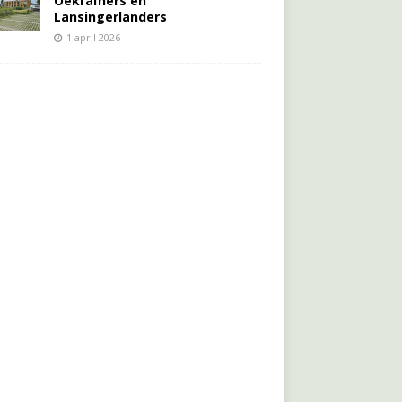
Oekraïners én
Lansingerlanders
1 april 2026