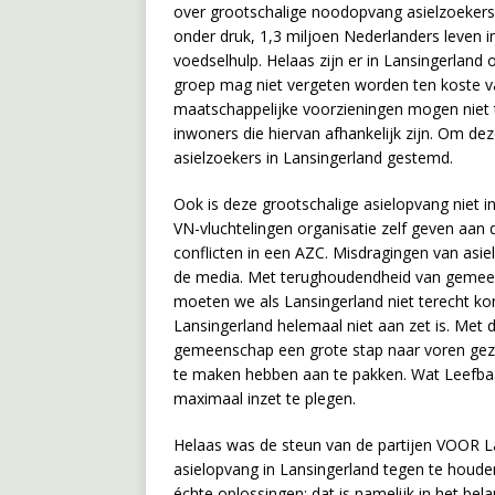
over grootschalige noodopvang asielzoekers 
onder druk, 1,3 miljoen Nederlanders leven 
voedselhulp. Helaas zijn er in Lansingerland
groep mag niet vergeten worden ten koste v
maatschappelijke voorzieningen mogen niet 
inwoners die hiervan afhankelijk zijn. Om d
asielzoekers in Lansingerland gestemd.
Ook is deze grootschalige asielopvang niet in
VN-vluchtelingen organisatie zelf geven aan d
conflicten in een AZC. Misdragingen van asi
de media. Met terughoudendheid van gemeent
moeten we als Lansingerland niet terecht k
Lansingerland helemaal niet aan zet is. Met
gemeenschap een grote stap naar voren gez
te maken hebben aan te pakken. Wat Leefbaa
maximaal inzet te plegen.
Helaas was de steun van de partijen VOOR 
asielopvang in Lansingerland tegen te houden
échte oplossingen: dat is namelijk in het bel