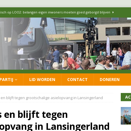
itisch op LOO2: belangen eigen inwoners moeten goed geborgd blijven
ersteunt oproep van lokale partijen uit heel Nederland: schaf het
 formatie: vacature voor onafhankelijke wethouder Sociaal Domein
 flexwoningen Oekraïners én Lansingerlanders
FRACTIE
PARTIJ
LID WORDEN
CONTACT
DONEREN
 CDA presenteren coalitieakkoord: ‘Groeien met behoud van karakter’
AC
 en blijft tegen grootschalige asielopvang in Lansingerland
 en blijft tegen
lopvang in Lansingerland