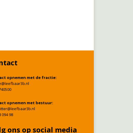
ntact
act opnemen met de fractie:
ie@leefbaar3b.nl
740500
act opnemen met bestuur:
itter@leefbaar3b.nl
8 094 98
lg ons op social media