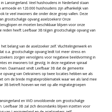
in Lansingerland. Veel huishoudens in Nederland staan
in armoede en 120.000 huishoudens zijn afhankelijk van
 ook te veel inwoners die onder deze groep vallen. Deze
an grootschalige opvang asielzoekers! Onze
teruglopen en moeten beschikbaar blijven voor onze
eze reden heeft Leefbaar 3B tégen grootschalige opvang van
 het belang van de asielzoeker zelf. Vluchtelingenwerk en
at o.a. grootschalige opvang leidt tot meer stress en
elzoekers zorgen vervolgens voor negatieve beeldvorming in
es en inwoners tot gevolg. In deze negatieve spiraal
omen. Daarnaast vindt Leefbaar 3B dat de gemeente
 de opvang van Oekraïners op twee locaties hebben we als
et om de brede migratieproblematiek waar we als land mee
r 3B betreft hoeven we niet op alle migratiegroepen
Lansingerland en VVD onvoldoende om grootschalige
. Leefbaar 3B zal zich desondanks blijven inzetten voor
ang van Lansingerland en de asielzoekers zelf.