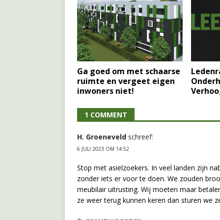
Ga goed om met schaarse
Ledenr
ruimte en vergeet eigen
Onderh
inwoners niet!
Verhoo
1 COMMENT
H. Groeneveld
schreef:
6 JULI 2023 OM 14:52
Stop met asielzoekers. In veel landen zijn n
zonder iets er voor te doen. We zouden broo
meubilair uitrusting. Wij moeten maar betal
ze weer terug kunnen keren dan sturen we ze