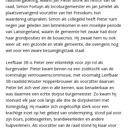
raadsvergadering, waarin Jan Pieter Blonk als nestor van de
raad, Simon Fortuyn als locoburgemeester en Jan Jumelet als
plaatsvervangend voorzitter van het Presidium, hun
waardering uitspraken. Simon als collegelid heeft Pieter ruim
negen jaar geleden zien binnenkomen in een moeilijke periode
van Lansingerland, waarin de gemeente het zwaar had door
haar grondposities en de bouwcrisis. Hij zwaait hem nu ook
weer uit: een gezonde en vitale gemeente, die overigens nog
wel voor een zware bezuinigingstaak staat.
Leefbaar 3B is Pieter zeer erkentelijk voor zijn rol als
burgervader. Pieter kwam binnen na een zoektocht van de
toenmalige vertrouwenscommissie, met voormalig Leefbaar
3B-raadslid Wouter Hoppenbrouwer als voorzitter daarvan.
Pieter liet zich veel zien in alle kernen, was benaderbaar en
was daarmee een echte dorpse burgemeester. Zo kwam hij
steevast elk jaar ook langs alle drie de dorpskernen met
Koningsdag. Hij maakte zich ongelooflijk sterk voor een
krachtige inzet op het gebied van ondermijning, stond pal voor
zijn boa’s, politieagenten, brandweerlieden en andere
hulpverleners. Als voorzitter van de raad stond hij klaar voor